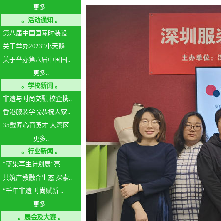
更多..
。活动通知 。
第八届中国国际时装设..
关于举办2023“小天鹅..
关于举办第八届中国国..
更多..
。学校新闻 。
非遗与时尚交融 校企携..
香港服装学院恭祝大家..
35载匠心育英才 大湾区..
更多..
。行业新闻 。
“蓝染再生计划展”亮..
共筑产教融合生态 探索..
“千年非遗 时尚赋新 ..
更多..
。展会及大赛 。