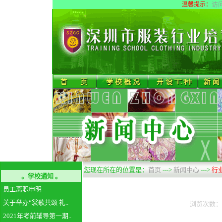
访
温馨提示：
您现在所在的位置是：
首页
--->
新闻中心
--->
行
。学校通知 。
员工离职申明
关于举办“裳歌共颂 礼..
浏览次数：91
2021年考前辅导第一期..