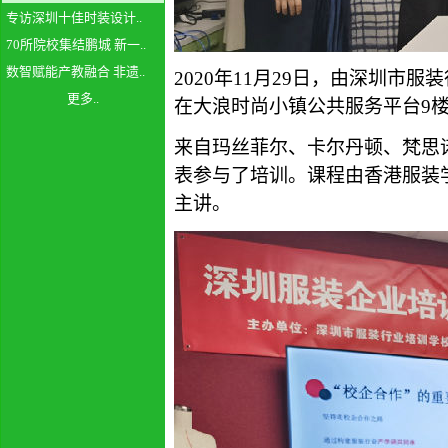
专访深圳十佳时装设计..
70所院校集结鹏城 新一..
数智赋能产教融合 非遗..
2020年11月
29
日，由深圳市服装
更多..
在大浪时尚小镇公共服务平台
9
来自玛丝菲尔、卡尔丹顿
、
梵思
表参与了培训。课程由香港服装
主讲。