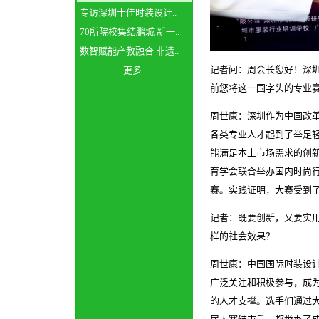
专访深圳十佳时装设计..
70所院校集结鹏城 新一..
数智赋能产教融合 非遗..
记者问：周会长您好！
深
更多..
前您将这一国字头的专业
周世康：深圳作为中国改
各类专业人才起到了举足
能满足本土市场需求的创
育学会联合举办国内时尚
赛
。实践证明，大赛受到
记者：既要创新，又要实
样的社会效果？
周世康：
中国国际时装设
广泛关注和积极参与，成
的人才支撑。
选手们通过