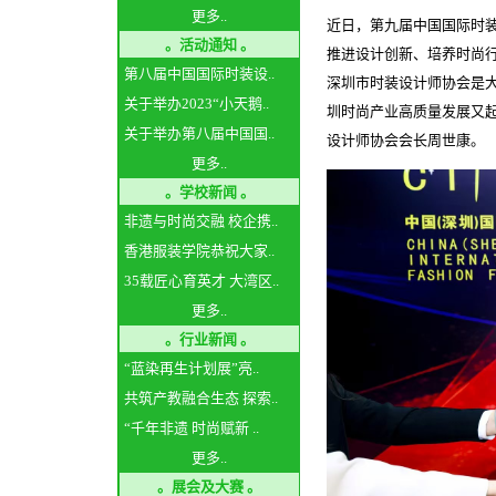
更多..
近日，第九届
中国国际时
。活动通知 。
推进设计创新、培养时尚
第八届中国国际时装设..
深圳市时装设计师协会是
关于举办2023“小天鹅..
圳时尚产业高质量发展又
关于举办第八届中国国..
设计师协会会长周世康。
更多..
。学校新闻 。
非遗与时尚交融 校企携..
香港服装学院恭祝大家..
35载匠心育英才 大湾区..
更多..
。行业新闻 。
“蓝染再生计划展”亮..
共筑产教融合生态 探索..
“千年非遗 时尚赋新 ..
更多..
。展会及大赛 。