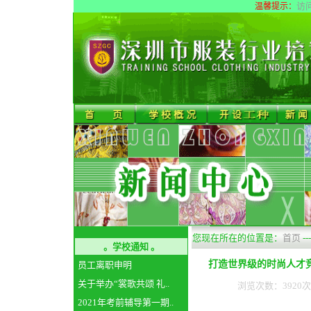
访
温馨提示：
您现在所在的位置是：
首页
--
。学校通知 。
打造世界级的时尚人才
员工离职申明
关于举办“裳歌共颂 礼..
浏览次数：3920次 
2021年考前辅导第一期..