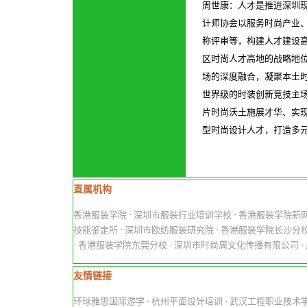
周世康：
人才是推进深圳
计师协会以服务时尚产业
称评审等，构建人才建设
区时尚人才高地的战略地
场的深度融合，凝聚本土
世界级的时装创新竞技主
片时尚沃土施展才华、实
型时尚设计人才，打造多
直属机构
香港服装学院
·
深圳市服装行业培训学校
·
香港服装学院新
技能鉴定所
·
深圳市欧纺服装研究院
·
香港服装学院长沙分
·
香港服装学院东莞分校
·
深圳市时尚周文化传播有限公司
·
友情链接
环球雅思国际游学
·
杭州平面设计培训
·
武汉工程职业技术