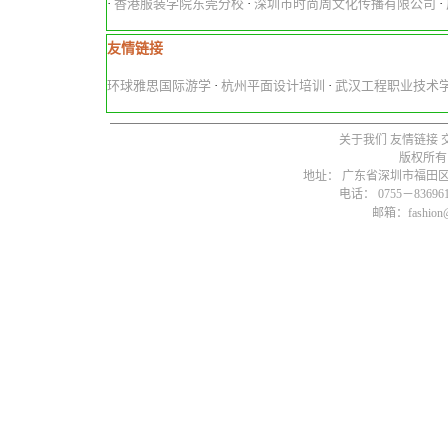
·
香港服装学院东莞分校
·
深圳市时尚周文化传播有限公司
·
友情链接
环球雅思国际游学
·
杭州平面设计培训
·
武汉工程职业技术
关于我们
友情链接
版权所有
地址： 广东省深圳市福田区燕
电话： 0755－836961
邮箱：fashion@s