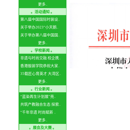
更多..
。活动通知 。
第八届中国国际时装设..
关于举办2023“小天鹅..
关于举办第八届中国国..
更多..
。学校新闻 。
非遗与时尚交融 校企携..
香港服装学院恭祝大家..
35载匠心育英才 大湾区..
更多..
。行业新闻 。
“蓝染再生计划展”亮..
共筑产教融合生态 探索..
“千年非遗 时尚赋新 ..
更多..
。展会及大赛 。