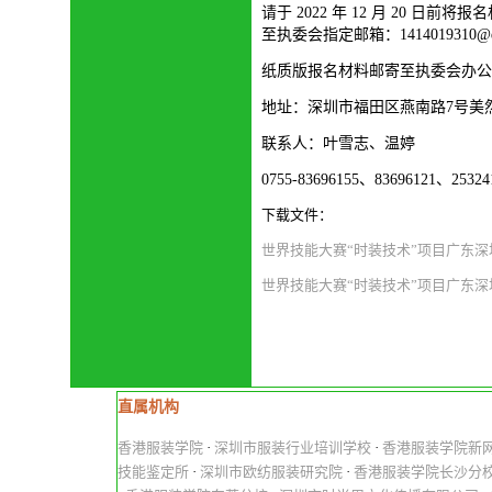
请于 2022 年 12 月 20 
至执委会指定邮箱：1414019310@q
纸质版报名材料邮寄至执委会办公
地址：深圳市福田区燕南路7号美
联系人：叶雪志、温婷
0755-83696155、83696121、25324
下载文件：
世界技能大赛“时装技术”项目广东
世界技能大赛“时装技术”项目广东
直属机构
香港服装学院
·
深圳市服装行业培训学校
·
香港服装学院新
技能鉴定所
·
深圳市欧纺服装研究院
·
香港服装学院长沙分