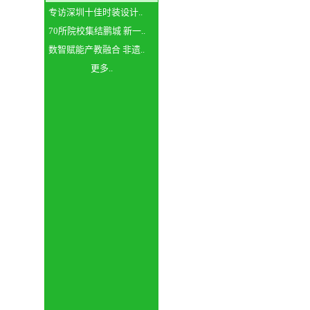
专访深圳十佳时装设计..
70所院校集结鹏城 新一..
数智赋能产教融合 非遗..
更多..