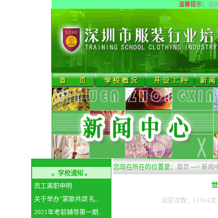
访
温馨提示：
您现在所在的位置是：
首页
--->
新闻
。学校通知 。
世
员工离职申明
关于举办“裳歌共颂 礼..
浏览次数：11564次 上
2021年考前辅导第一期..