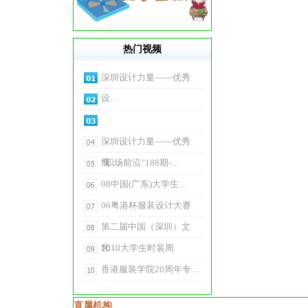
热门视频
深圳设计力量——优秀
设…
深圳设计力量——优秀
服…
“职场前沿”188期-…
08中国(广东)大学生…
06粤港杯服装设计大赛
第二届中国（深圳）文
化…
2010大学生时装周
香港服装学院20周年专…
直属机构