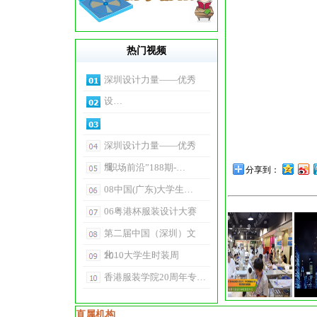
热门视频
深圳设计力量——优秀
设…
深圳设计力量——优秀
服…
“职场前沿”188期-…
分享到：
08中国(广东)大学生…
06粤港杯服装设计大赛
第二届中国（深圳）文
化…
2010大学生时装周
香港服装学院20周年专…
直属机构